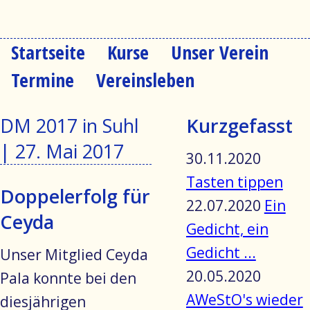
Startseite
Kurse
Unser Verein
Navigation
überspringen
Termine
Vereinsleben
DM 2017 in Suhl
Kurzgefasst
|
27. Mai 2017
30.11.2020
Tasten tippen
Doppelerfolg für
22.07.2020
Ein
Ceyda
Gedicht, ein
Gedicht ...
Unser Mitglied Ceyda
20.05.2020
Pala konnte bei den
AWeStO's wieder
diesjährigen